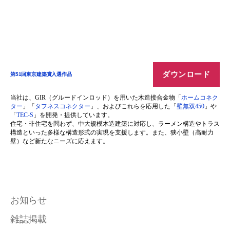
ダウンロード
第51回東京建築賞入選作品
当社は、GIR（グルードインロッド）を用いた木造接合金物「
ホームコネク
ター
」「
タフネスコネクター
」、およびこれらを応用した「
壁無双450
」や
「
TEC-S
」を開発・提供しています。
住宅・非住宅を問わず、中大規模木造建築に対応し、ラーメン構造やトラス
構造といった多様な構造形式の実現を支援します。また、狭小壁（高耐力
壁）など新たなニーズに応えます。
お知らせ
雑誌掲載