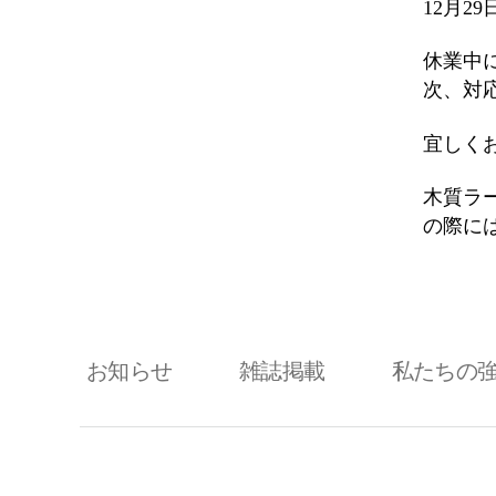
12月2
休業中
次、対
宜しく
木質ラ
の際に
お知らせ
雑誌掲載
私たちの