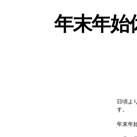
年末年始休
日頃よ
す。
年末年