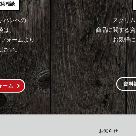
技術相談
ャパンへの
スクリム
談は、
商品に関する資
せフォームより
お気軽に
ださい。
資料
ォーム
お知らせ