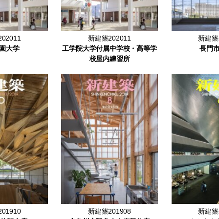
02011
新建築202011
新建築2
園大学
工学院大学付属中学校・高等学
長門
校屋内練習所
01910
新建築201908
新建築2