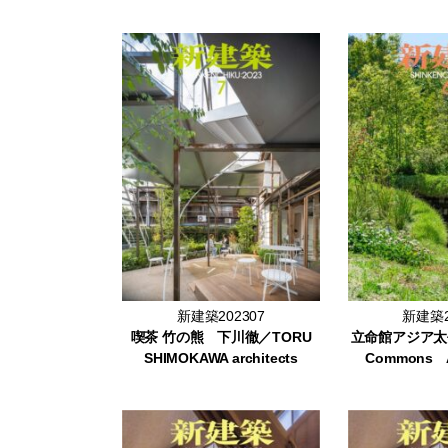
新建築202307
新建築2
喫茶 竹の熊 下川徹／TORU
立命館アジア太平
SHIMOKAWA architects
Commons A