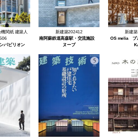
機関紙 建築人
新建築202412
新建築2
506
南阿蘇鉄道高森駅・交流施設
OS melia
ンパビリオン
ヌーブ
K