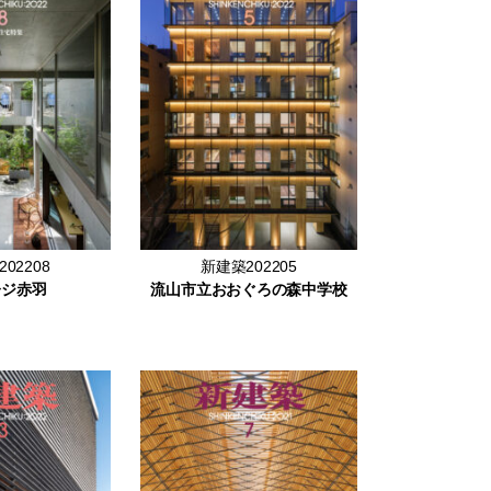
02208
新建築202205
レジ赤羽
流山市立おおぐろの森中学校