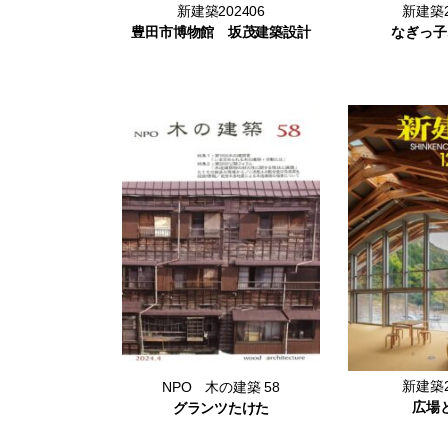
新建築202406
新建築2
豊田市博物館 坂茂建築設計
なぎっ子
新建築2
NPO 木の建築 58
広場
グランツたけた