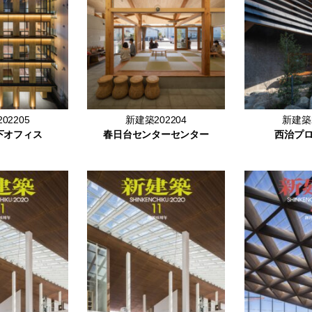
02205
新建築202204
新建築2
下オフィス
春日台センターセンター
西治プ