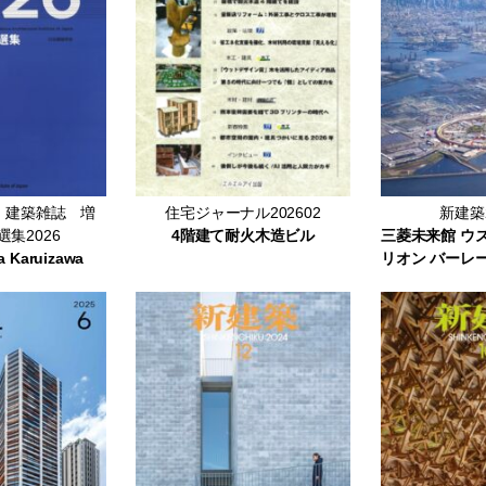
 建築雑誌 増
住宅ジャーナル202602
新建築2
集2026
4階建て耐火木造ビル
三菱未来館 ウ
a Karuizawa
リオン バーレ