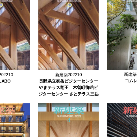
新建築2
02210
新建築202210
コム
 LABO
長野県立御岳ビジターセンター
やまテラス竜王 木曽町御岳ビ
ジターセンター さとテラス三岳