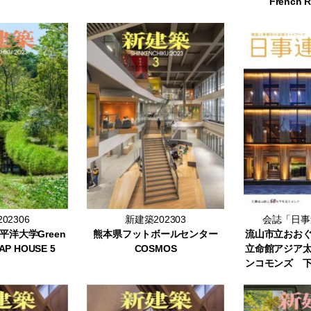
French R
02306
新建築202303
会誌「日事連
洋大学Green
熊本県フットボールセンター
流山市立おお
P HOUSE 5
COSMOS
立命館アジア
ンコモンズ 