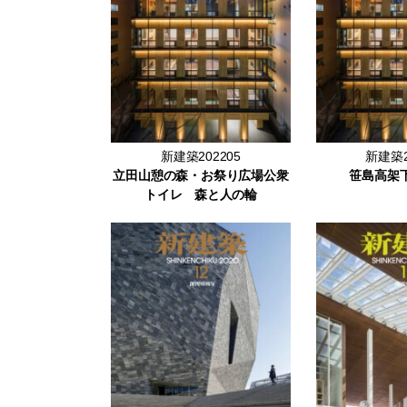
新建築202205
新建築2
立田山憩の森・お祭り広場公衆
笹島高架
トイレ 森と人の輪