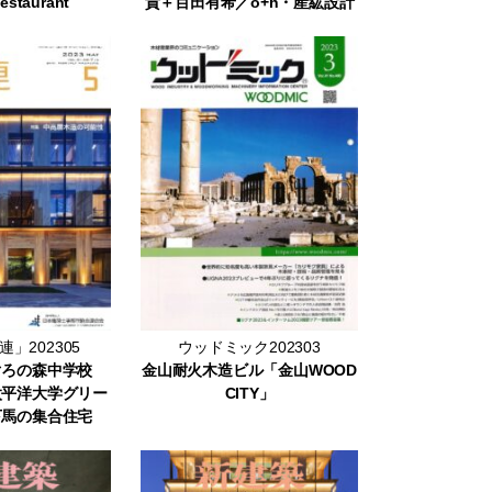
estaurant
貴＋百田有希／o+h・産紘設計
」202305
ウッドミック202303
ぐろの森中学校
金山耐火木造ビル「金山WOOD
太平洋大学グリー
CITY」
下馬の集合住宅