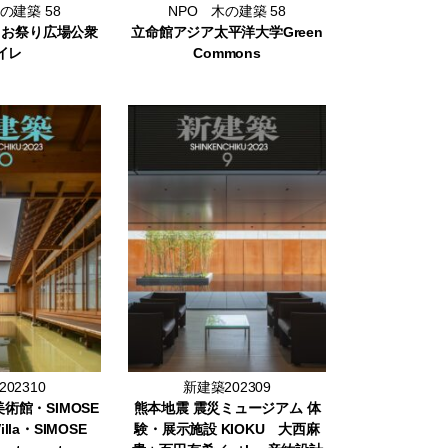
の建築 58
NPO 木の建築 58
・お祭り広場公衆
立命館アジア太平洋大学Green
イレ
Commons
02310
新建築202309
美術館・SIMOSE
熊本地震 震災ミュージアム 体
Villa・SIMOSE
験・展示施設 KIOKU 大西麻