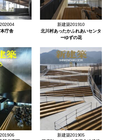
02004
新建築201910
市本庁舎
北川村あったかふれあいセンタ
ーゆずの花
01906
新建築201905