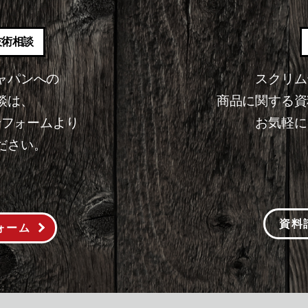
技術相談
ャパンへの
スクリム
談は、
商品に関する資
せフォームより
お気軽に
ださい。
資料
ォーム