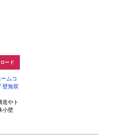
ンロード
ホームコ
「
壁無双
構造やト
狭小壁