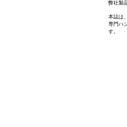
弊社製
本誌は
専門ハ
す。